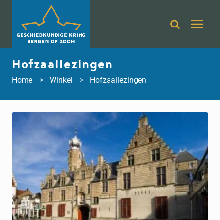
Doorgaan
naar
inhoud
Hofzaallezingen
Home
Winkel
Hofzaallezingen