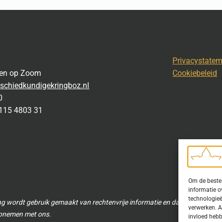
Privacystate
gen op Zoom
Cookiebeleid
schiedkundigekringboz.nl
0
115 4803 31
Om de beste 
informatie o
technologieë
ng wordt gebruik gemaakt van rechtenvrije informatie en data waarvoor to
verwerken. A
 opnemen met ons.
invloed hebb