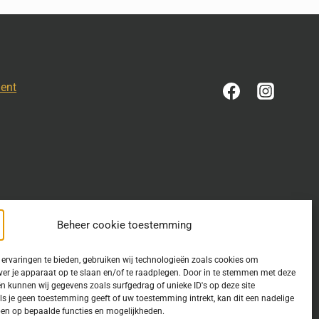
ment
Beheer cookie toestemming
ervaringen te bieden, gebruiken wij technologieën zoals cookies om
ver je apparaat op te slaan en/of te raadplegen. Door in te stemmen met deze
n kunnen wij gegevens zoals surfgedrag of unieke ID's op deze site
estemming is verleend. Indien u op deze site een publicatie van
ls je geen toestemming geeft of uw toestemming intrekt, kan dit een nadelige
en op bepaalde functies en mogelijkheden.