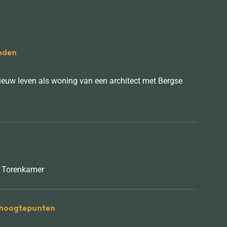
nden
 nieuw leven als woning van een architect met Bergse
e Torenkamer
5 hoogtepunten