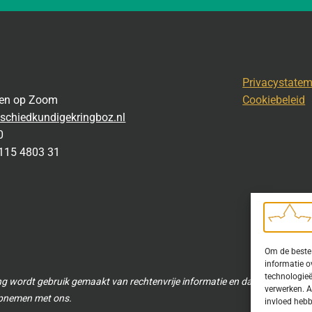
Privacystate
gen op Zoom
Cookiebeleid
schiedkundigekringboz.nl
0
115 4803 31
Om de beste 
informatie o
technologieë
ng wordt gebruik gemaakt van rechtenvrije informatie en data waarvoor to
verwerken. A
 opnemen met ons.
invloed hebb