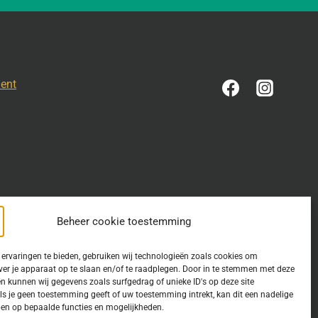
ment
Beheer cookie toestemming
ervaringen te bieden, gebruiken wij technologieën zoals cookies om
ver je apparaat op te slaan en/of te raadplegen. Door in te stemmen met deze
n kunnen wij gegevens zoals surfgedrag of unieke ID's op deze site
estemming is verleend. Indien u op deze site een publicatie van
ls je geen toestemming geeft of uw toestemming intrekt, kan dit een nadelige
en op bepaalde functies en mogelijkheden.