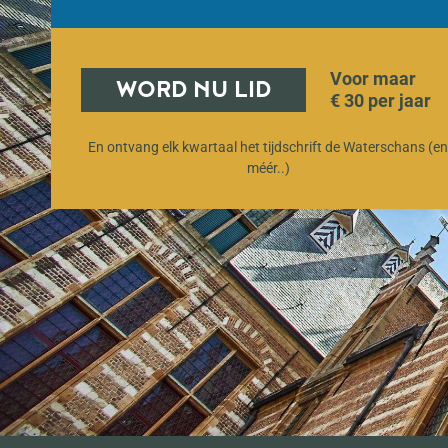
Voor maar
WORD NU LID
€ 30 per jaar
En ontvang elk kwartaal het tijdschrift de Waterschans (e
méér..)