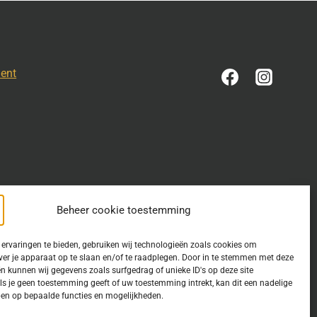
ment
Beheer cookie toestemming
ervaringen te bieden, gebruiken wij technologieën zoals cookies om
ver je apparaat op te slaan en/of te raadplegen. Door in te stemmen met deze
n kunnen wij gegevens zoals surfgedrag of unieke ID's op deze site
estemming is verleend. Indien u op deze site een publicatie van
ls je geen toestemming geeft of uw toestemming intrekt, kan dit een nadelige
en op bepaalde functies en mogelijkheden.