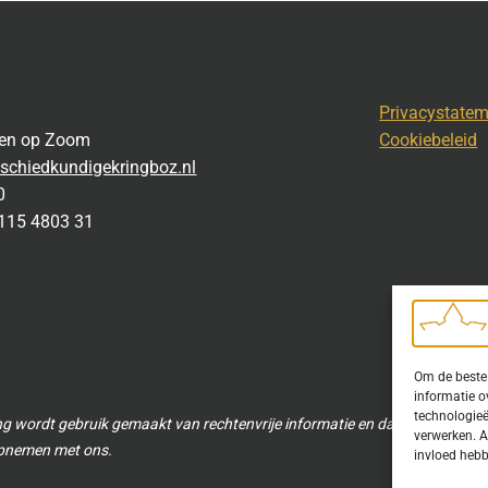
Privacystate
gen op Zoom
Cookiebeleid
schiedkundigekringboz.nl
0
115 4803 31
Om de beste 
informatie o
technologieë
ng wordt gebruik gemaakt van rechtenvrije informatie en data waarvoor to
verwerken. A
 opnemen met ons.
invloed hebb