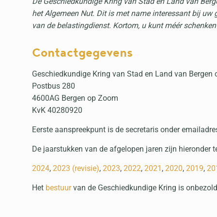
De Geschiedkundige Kring van Stad en Land van Ber
het Algemeen Nut. Dit is met name interessant bij uw
van de belastingdienst. Kortom, u kunt méér schenken 
Contactgegevens
Geschiedkundige Kring van Stad en Land van Bergen
Postbus 280
4600AG Bergen op Zoom
KvK 40280920
Eerste aanspreekpunt is de secretaris onder emailadre
De jaarstukken van de afgelopen jaren zijn hieronder t
2024
,
2023 (revisie)
,
2023
,
2022
,
2021
,
2020
,
2019
,
20
Het
bestuur
van de Geschiedkundige Kring is onbezold