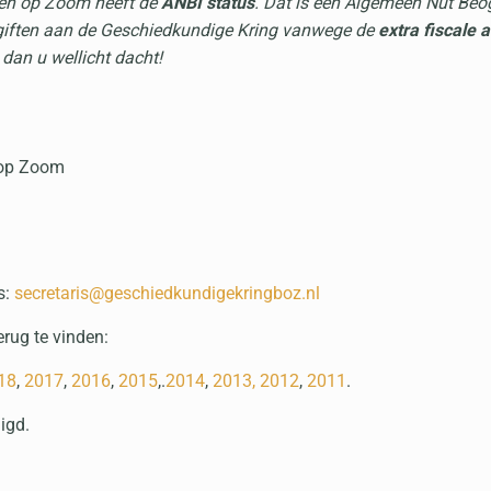
gen op Zoom heeft de
ANBI status
. Dat is een Algemeen Nut Beog
 giften aan de Geschiedkundige Kring vanwege de
extra fiscale a
dan u wellicht dacht!
 op Zoom
s:
secretaris@geschiedkundigekringboz.nl
erug te vinden:
18
,
2017
,
2016
,
2015
,.
2014
,
2013,
2012
,
2011
.
igd.