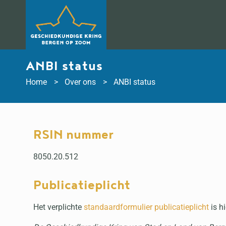
Doorgaan
naar
inhoud
ANBI status
Home
Over ons
ANBI status
RSIN nummer
8050.20.512
Publicatieplicht
Het verplichte
standaardformulier publicatieplicht
is hi