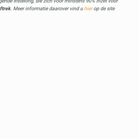
ende Instelling, die zich voor minstens 90% inzet voor
ftrek
. Meer informatie daarover vind u
hier
op de site