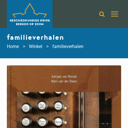
Doorgaan
naar
inhoud
familieverhalen
Home
Winkel
familieverhalen