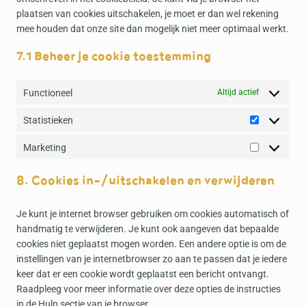
e
e
g
o
e
i
r
s
plaatsen van cookies uitschakelen, je moet er dan wel rekening
r
n
l
r
c
c
v
e
mee houden dat onze site dan mogelijk niet meer optimaal werkt.
c
c
e
d
o
e
i
r
e
e
7.1 Beheer je cookie toestemming
-
p
m
g
c
v
a
r
p
o
e
i
n
e
l
o
g
c
Functioneel
Altijd actief
a
s
i
g
o
e
l
s
a
l
o
d
Statistieken
S
y
n
e
g
i
t
t
z
-
l
Marketing
v
M
a
i
f
e
e
a
t
c
o
-
r
8. Cookies in-/uitschakelen en verwijderen
r
i
s
n
r
s
k
s
t
e
e
Je kunt je internet browser gebruiken om cookies automatisch of
e
t
s
c
n
handmatig te verwijderen. Je kunt ook aangeven dat bepaalde
t
i
a
cookies niet geplaatst mogen worden. Een andere optie is om de
i
e
p
instellingen van je internetbrowser zo aan te passen dat je iedere
n
k
t
keer dat er een cookie wordt geplaatst een bericht ontvangt.
g
e
c
Raadpleeg voor meer informatie over deze opties de instructies
n
h
in de Hulp sectie van je browser.