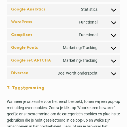
s
o
Google Analytics
Statistics
e
n
C
n
s
o
WordPress
Functional
t
e
n
C
t
n
s
o
Complianz
Functional
o
t
e
n
C
s
t
n
s
o
Google Fonts
Marketing/Tracking
e
o
t
e
n
C
r
s
t
n
s
o
Google reCAPTCHA
Marketing/Tracking
v
e
o
t
e
n
C
i
r
s
t
n
s
o
Diversen
Doel wordt onderzocht
c
v
e
o
t
e
n
C
e
i
r
s
t
n
s
o
w
7. Toestemming
c
v
e
o
t
e
n
o
e
i
r
s
t
n
s
o
w
c
v
e
o
t
e
Wanneer je onze site voor het eerst bezoekt, tonen wij een pop-up
c
o
e
i
r
s
t
n
met uitleg over cookies. Zodra je klikt op ‘Voorkeuren bewaren’
o
r
g
c
v
e
o
t
geef je ons toestemming om de categorieën cookies en plugins te
m
d
o
e
i
r
s
t
gebruiken die je hebt geselecteerd in de pop-up en welke zijn
m
f
o
w
c
v
e
o
omschreven in het cookiebeleid. Je kunt via je browser het