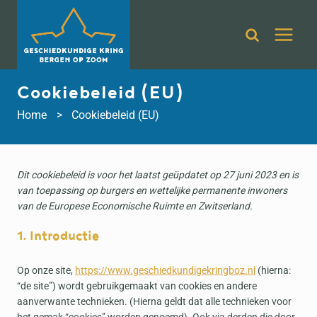
Doorgaan
naar
inhoud
Cookiebeleid (EU)
Home
Cookiebeleid (EU)
Dit cookiebeleid is voor het laatst geüpdatet op 27 juni 2023 en is
van toepassing op burgers en wettelijke permanente inwoners
van de Europese Economische Ruimte en Zwitserland.
1. Introductie
Op onze site,
https://www.geschiedkundigekringboz.nl
(hierna:
“de site”) wordt gebruikgemaakt van cookies en andere
aanverwante technieken. (Hierna geldt dat alle technieken voor