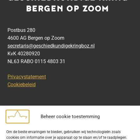
Postbus 280
4600 AG Bergen op Zoom
secretaris@geschiedkundigekringboz.nl
KvK 40280920
NL63 RABO 0115 4803 31
Privacystatement
Cookiebeleid
Beheer cookie toestemming
Disclaimer
Om de beste ervaringen te bieden, gebruiken wij technologieën zoals
Bij het uitdragen van de doelstelling van de Geschiedkundige
cookies om informatie over je apparaat op te slaan en/of te raadplegen.