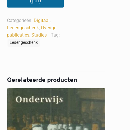
(pdf)
Categorieën:
Digitaal
,
Ledengeschenk
,
Overige
publicaties
,
Studies
Tag:
Ledengeschenk
Gerelateerde producten