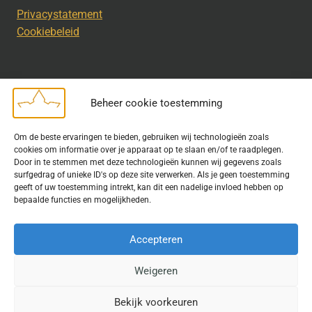
Privacystatement
Cookiebeleid
Beheer cookie toestemming
Disclaimer
Om de beste ervaringen te bieden, gebruiken wij technologieën zoals
Bij het uitdragen van de doelstelling van de Geschiedkundige
cookies om informatie over je apparaat op te slaan en/of te raadplegen.
Kring wordt gebruik gemaakt van rechtenvrije informatie en data
Door in te stemmen met deze technologieën kunnen wij gegevens zoals
surfgedrag of unieke ID's op deze site verwerken. Als je geen toestemming
waarvoor toestemming is verleend. Indien u op deze site een
geeft of uw toestemming intrekt, kan dit een nadelige invloed hebben op
publicatie van tekst of beeld aantreft die hier niet aan voldoet,
bepaalde functies en mogelijkheden.
kunt u contact opnemen met ons.
Accepteren
Weigeren
© 2026 Geschiedkundigekring
Bekijk voorkeuren