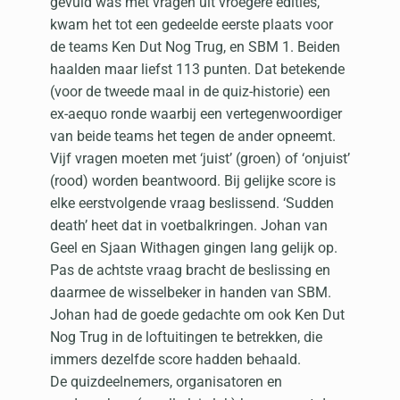
gevuld was met vragen uit vroegere edities,
kwam het tot een gedeelde eerste plaats voor
de teams Ken Dut Nog Trug, en SBM 1. Beiden
haalden maar liefst 113 punten. Dat betekende
(voor de tweede maal in de quiz-historie) een
ex-aequo ronde waarbij een vertegenwoordiger
van beide teams het tegen de ander opneemt.
Vijf vragen moeten met ‘juist’ (groen) of ‘onjuist’
(rood) worden beantwoord. Bij gelijke score is
elke eerstvolgende vraag beslissend. ‘Sudden
death’ heet dat in voetbalkringen. Johan van
Geel en Sjaan Withagen gingen lang gelijk op.
Pas de achtste vraag bracht de beslissing en
daarmee de wisselbeker in handen van SBM.
Johan had de goede gedachte om ook Ken Dut
Nog Trug in de loftuitingen te betrekken, die
immers dezelfde score hadden behaald.
De quizdeelnemers, organisatoren en