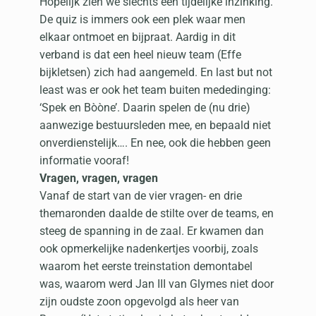
Hopelijk zien we slechts een tijdelijke inzinking.
De quiz is immers ook een plek waar men
elkaar ontmoet en bijpraat. Aardig in dit
verband is dat een heel nieuw team (Effe
bijkletsen) zich had aangemeld. En last but not
least was er ook het team buiten mededinging:
‘Spek en Bòòne’. Daarin spelen de (nu drie)
aanwezige bestuursleden mee, en bepaald niet
onverdienstelijk…. En nee, ook die hebben geen
informatie vooraf!
Vragen, vragen, vragen
Vanaf de start van de vier vragen- en drie
themaronden daalde de stilte over de teams, en
steeg de spanning in de zaal. Er kwamen dan
ook opmerkelijke nadenkertjes voorbij, zoals
waarom het eerste treinstation demontabel
was, waarom werd Jan III van Glymes niet door
zijn oudste zoon opgevolgd als heer van