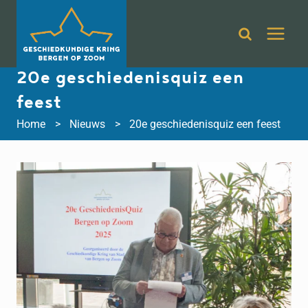
Doorgaan
naar
inhoud
20e geschiedenisquiz een
feest
Home
Nieuws
20e geschiedenisquiz een feest