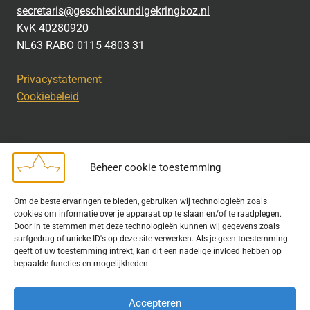
secretaris@geschiedkundigekringboz.nl
KvK 40280920
NL63 RABO 0115 4803 31
Privacystatement
Cookiebeleid
Beheer cookie toestemming
Disclaimer
Om de beste ervaringen te bieden, gebruiken wij technologieën zoals
Bij het uitdragen van de doelstelling van de Geschiedkundige
cookies om informatie over je apparaat op te slaan en/of te raadplegen.
Kring wordt gebruik gemaakt van rechtenvrije informatie en data
Door in te stemmen met deze technologieën kunnen wij gegevens zoals
surfgedrag of unieke ID's op deze site verwerken. Als je geen toestemming
waarvoor toestemming is verleend. Indien u op deze site een
geeft of uw toestemming intrekt, kan dit een nadelige invloed hebben op
publicatie van tekst of beeld aantreft die hier niet aan voldoet,
bepaalde functies en mogelijkheden.
kunt u contact opnemen met ons.
Accepteren