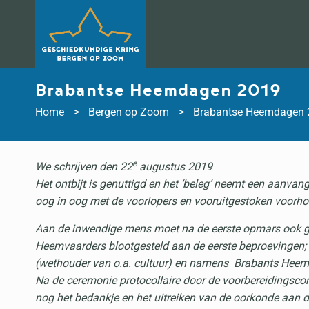
Doorgaan
naar
inhoud
Brabantse Heemdagen 2019
Home
Bergen op Zoom
Brabantse Heemdagen 
e
We schrijven den 22
augustus 2019
Het ontbijt is genuttigd en het ‘beleg’ neemt een aanv
oog in oog met de voorlopers en vooruitgestoken voorhoe
Aan de inwendige mens moet na de eerste opmars ook ge
Heemvaarders blootgesteld aan de eerste beproevingen
(wethouder van o.a. cultuur) en namens Brabants Heem d
Na de ceremonie protocollaire door de voorbereidingsco
nog het bedankje en het uitreiken van de oorkonde aan d