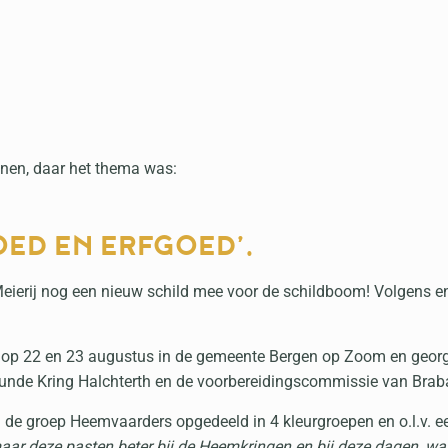
en, daar het thema was:
ED EN ERFGOED’.
e Meierij nog een nieuw schild mee voor de schildboom! Volgen
op 22 en 23 augustus in de gemeente Bergen op Zoom en georg
de Kring Halchterth en de voorbereidingscommissie van Brab
de groep Heemvaarders opgedeeld in 4 kleurgroepen en o.l.v. ee
aar deze pasten beter bij de Heemkringen en bij deze dagen, wa