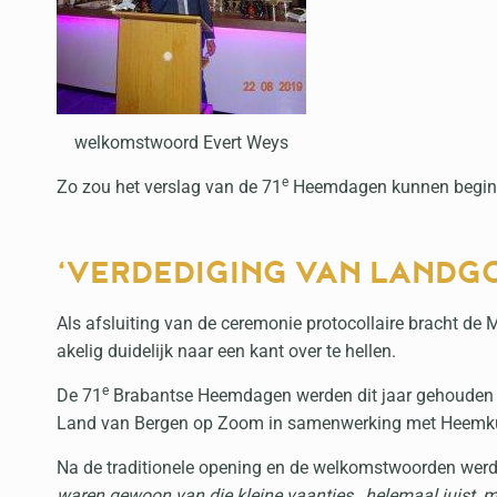
welkomstwoord Evert Weys
e
Zo zou het verslag van de 71
Heemdagen kunnen beginn
‘VERDEDIGING VAN LANDGO
Als afsluiting van de ceremonie protocollaire bracht d
akelig duidelijk naar een kant over te hellen.
e
De 71
Brabantse Heemdagen werden dit jaar gehouden 
Land van Bergen op Zoom in samenwerking met Heemkun
Na de traditionele opening en de welkomstwoorden werd 
waren gewoon van die kleine vaantjes, helemaal juist, m