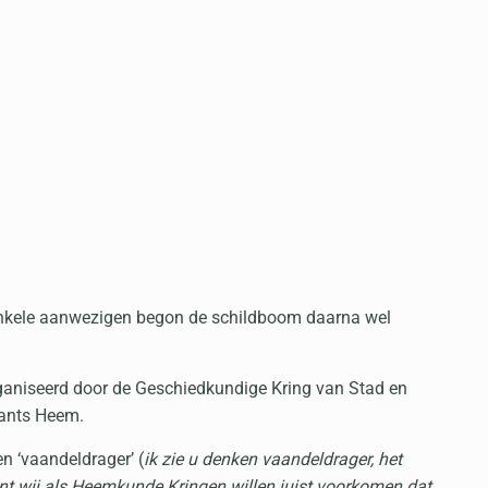
s enkele aanwezigen begon de schildboom daarna wel
aniseerd door de Geschiedkundige Kring van Stad en
ants Heem.
n ‘vaandeldrager’ (
ik zie u denken vaandeldrager, het
nt wij als Heemkunde Kringen willen juist voorkomen dat