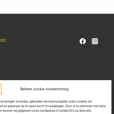
ment
Beheer cookie toestemming
ervaringen te bieden, gebruiken wij technologieën zoals cookies om
ver je apparaat op te slaan en/of te raadplegen. Door in te stemmen met deze
n kunnen wij gegevens zoals surfgedrag of unieke ID's op deze site
estemming is verleend. Indien u op deze site een publicatie van