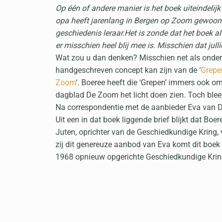
Op één of andere manier is het boek uiteindelij
opa heeft jarenlang in Bergen op Zoom gewoond
geschiedenis leraar.Het is zonde dat het boek al 
er misschien heel blij mee is. Misschien dat jull
Wat zou u dan denken? Misschien net als onder
handgeschreven concept kan zijn van de ‘
Grepe
Zoom
‘. Boeree heeft die ‘Grepen’ immers ook o
dagblad De Zoom het licht doen zien. Toch bleek 
Na correspondentie met de aanbieder Eva van Door
Uit een in dat boek liggende brief blijkt dat B
Juten, oprichter van de Geschiedkundige Kring
zij dit genereuze aanbod van Eva komt dit boek a
1968 opnieuw opgerichte Geschiedkundige Kring