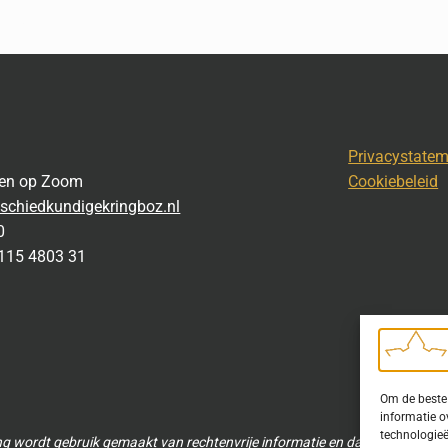
Privacystate
gen op Zoom
Cookiebeleid
schiedkundigekringboz.nl
0
115 4803 31
Om de beste 
informatie o
technologieë
ng wordt gebruik gemaakt van rechtenvrije informatie en data waarvoor to