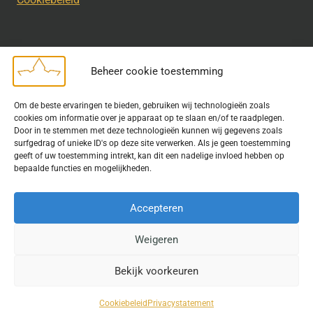
Beheer cookie toestemming
Disclaimer
Om de beste ervaringen te bieden, gebruiken wij technologieën zoals
Bij het uitdragen van de doelstelling van de Geschiedkundige
cookies om informatie over je apparaat op te slaan en/of te raadplegen.
Kring wordt gebruik gemaakt van rechtenvrije informatie en data
Door in te stemmen met deze technologieën kunnen wij gegevens zoals
surfgedrag of unieke ID's op deze site verwerken. Als je geen toestemming
waarvoor toestemming is verleend. Indien u op deze site een
geeft of uw toestemming intrekt, kan dit een nadelige invloed hebben op
publicatie van tekst of beeld aantreft die hier niet aan voldoet,
bepaalde functies en mogelijkheden.
kunt u contact opnemen met ons.
Accepteren
Weigeren
© 2026 Geschiedkundigekring
Bekijk voorkeuren
Website door
Fastware
Cookiebeleid
Privacystatement