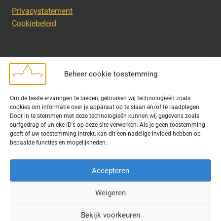
Privacystatement
Cookiebeleid
Beheer cookie toestemming
Disclaimer
Om de beste ervaringen te bieden, gebruiken wij technologieën zoals
Bij het uitdragen van de doelstelling van de Geschiedkundige
cookies om informatie over je apparaat op te slaan en/of te raadplegen.
Kring wordt gebruik gemaakt van rechtenvrije informatie en data
Door in te stemmen met deze technologieën kunnen wij gegevens zoals
surfgedrag of unieke ID's op deze site verwerken. Als je geen toestemming
waarvoor toestemming is verleend. Indien u op deze site een
geeft of uw toestemming intrekt, kan dit een nadelige invloed hebben op
publicatie van tekst of beeld aantreft die hier niet aan voldoet,
bepaalde functies en mogelijkheden.
kunt u contact opnemen met ons.
Accepteren
Weigeren
© 2026 Geschiedkundigekring
Bekijk voorkeuren