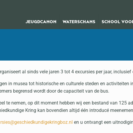
JEUGDCANON
WATERSCHANS
SCHOOL VOOR
iseert al sinds vele jaren 3 tot 4 excursies per jaar, inclusief
n in musea tot historische en culturele steden en activiteiten in
emers begrensd wordt door de capaciteit van de bus.
deel te nemen, op dit moment hebben wij een bestand van 125 ad
schiedkundige Kring kan bovendien altijd één introducé meenemen
rsies@geschiedkundigekringboz.nl
en u ontvangt een uitnodigin