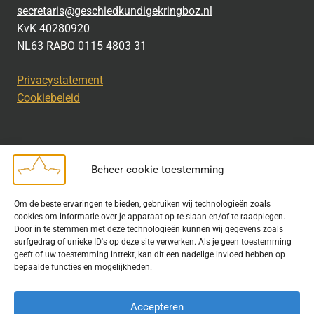
secretaris@geschiedkundigekringboz.nl
KvK 40280920
NL63 RABO 0115 4803 31
Privacystatement
Cookiebeleid
Beheer cookie toestemming
Disclaimer
Om de beste ervaringen te bieden, gebruiken wij technologieën zoals
Bij het uitdragen van de doelstelling van de Geschiedkundige
cookies om informatie over je apparaat op te slaan en/of te raadplegen.
Kring wordt gebruik gemaakt van rechtenvrije informatie en data
Door in te stemmen met deze technologieën kunnen wij gegevens zoals
surfgedrag of unieke ID's op deze site verwerken. Als je geen toestemming
waarvoor toestemming is verleend. Indien u op deze site een
geeft of uw toestemming intrekt, kan dit een nadelige invloed hebben op
publicatie van tekst of beeld aantreft die hier niet aan voldoet,
bepaalde functies en mogelijkheden.
kunt u contact opnemen met ons.
Accepteren