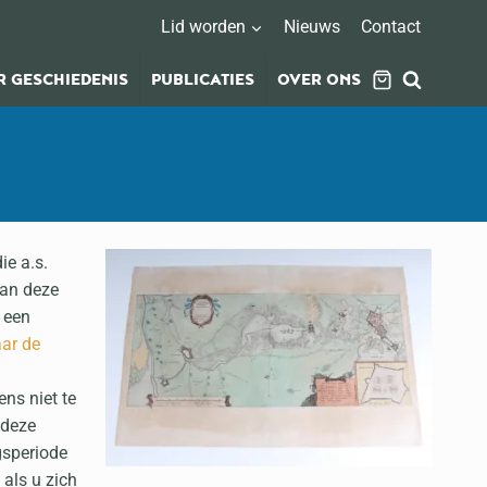
Lid worden
Nieuws
Contact
 GESCHIEDENIS
PUBLICATIES
OVER ONS
ie a.s.
aan deze
 een
aar de
ens niet te
 deze
gsperiode
 als u zich