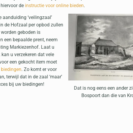
e hiervoor de
instructie voor online bieden
.
e aanduiding ‘veilingzaal’
in de Hofzaal per opbod zullen
n worden geboden is
 in een bepaalde prent, neem
hting Markiezenhof. Laat u
 kan u verzekeren dat vele
 voor een gekocht item moet
 biedingen
. Zo komt er voor
, terwijl dat in de zaal ‘maar’
cces bij uw biedingen!
Dat is nog eens een ander zi
Bospoort dan die van K