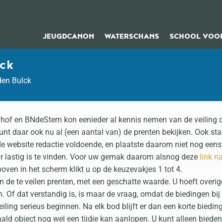
JEUGDCANON
WATERSCHANS
SCHOOL VOOR
lck
den Bulck
hof en BNdeStem kon eenieder al kennis nemen van de veiling d
unt daar ook nu al (een aantal van) de prenten bekijken. Ook st
 de website redactie voldoende, en plaatste daarom niet nog eens
aar lastig is te vinden. Voor uw gemak daarom alsnog deze
link n
sboven in het scherm klikt u op de keuzevakjes 1 tot 4.
n de te veilen prenten, met een geschatte waarde. U hoeft overig
n. Of dat verstandig is, is maar de vraag, omdat de biedingen bij
iling serieus beginnen. Na elk bod blijft er dan een korte biedin
ld object nog wel een tijdje kan aanlopen. U kunt alleen bieden