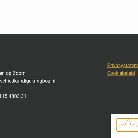
Privacystate
gen op Zoom
Cookiebeleid
schiedkundigekringboz.nl
0
115 4803 31