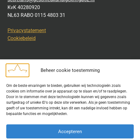
KvK 40280920
NL63 RABO 0115 4803 31
Privacystatement
Cookiebeleid
Beheer cookie toestemming
Disclaimer
Om de beste ervaringen te bieden, gebruiken wij technologieën zoals
Bij het uitdragen van de doelstelling van de Geschiedkundige
cookies om informatie over je apparaat op te slaan en/of te raadplegen.
Kring wordt gebruik gemaakt van rechtenvrije informatie en data
Door in te stemmen met deze technologieën kunnen wij gegevens zoals
surfgedrag of unieke ID's op deze site verwerken. Als je geen toestemming
waarvoor toestemming is verleend. Indien u op deze site een
geeft of uw toestemming intrekt, kan dit een nadelige invloed hebben op
publicatie van tekst of beeld aantreft die hier niet aan voldoet,
bepaalde functies en mogelijkheden.
kunt u contact opnemen met ons.
Accepteren