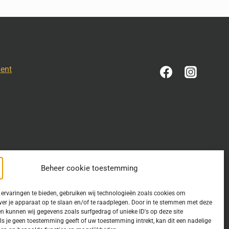
ment
Beheer cookie toestemming
ervaringen te bieden, gebruiken wij technologieën zoals cookies om
ver je apparaat op te slaan en/of te raadplegen. Door in te stemmen met deze
n kunnen wij gegevens zoals surfgedrag of unieke ID's op deze site
estemming is verleend. Indien u op deze site een publicatie van
ls je geen toestemming geeft of uw toestemming intrekt, kan dit een nadelige