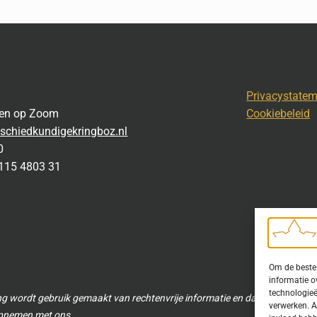
Privacystate
gen op Zoom
Cookiebeleid
schiedkundigekringboz.nl
0
115 4803 31
Om de beste 
informatie o
technologieë
ng wordt gebruik gemaakt van rechtenvrije informatie en data waarvoor to
verwerken. A
 opnemen met ons.