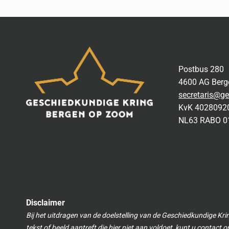
Postbus 280
4600 AG Ber
secretaris@ge
KvK 4028092
NL63 RABO 0
Disclaimer
Bij het uitdragen van de doelstelling van de Geschiedkundige Kri
tekst of beeld aantreft die hier niet aan voldoet, kunt u contact