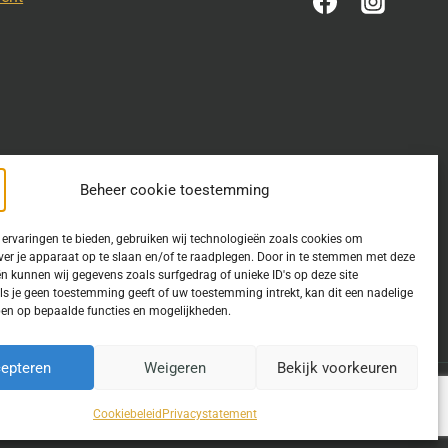
Beheer cookie toestemming
ervaringen te bieden, gebruiken wij technologieën zoals cookies om
ver je apparaat op te slaan en/of te raadplegen. Door in te stemmen met deze
n kunnen wij gegevens zoals surfgedrag of unieke ID's op deze site
estemming is verleend. Indien u op deze site een publicatie van
ls je geen toestemming geeft of uw toestemming intrekt, kan dit een nadelige
en op bepaalde functies en mogelijkheden.
epteren
Weigeren
Bekijk voorkeuren
Website door
Fastware
Cookiebeleid
Privacystatement