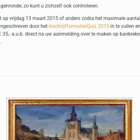
agenronde; zo kunt u zichzelf ook controleren.
luit op vrijdag 13 maart 2015 of anders zodra het maximale aant
 ingeschreven door het
InschrijfformulierQuiz 2015
in te vullen e
d € 35,- a.u.b. direct na uw aanmelding over te maken op bankr
.