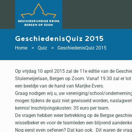
Doorgaan
naar
inhoud
GeschiedenisQuiz 2015
Home
Quiz
GeschiedenisQuiz 2015
Op vrijdag 10 april 2015 zal de 11e editie van de Gesch
Stulemeijerlaan, Bergen op Zoom. Vanaf 19.30 zal er to
een beeldje van de hand van Marijke Evers.
Graag nodigen wij u, uw vereniging/school/onderneming/
mogen tijdens de quiz niet gewisseld worden, naslagwerk
kennis! Inschrijvingskosten: 35 euro per team.
De vragen hebben weer betrekking op de Bergse geschied
wisselbeker en voor de teamleden een blijvend aandenken
Nog eerst even oefenen? Dat kan ook. Dit waren de vra