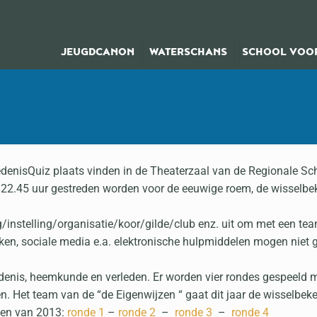
JEUGDCANON
WATERSCHANS
SCHOOL VOOR
iedenisQuiz plaats vinden in de Theaterzaal van de Regionale S
t 22.45 uur gestreden worden voor de eeuwige roem, de wisselbe
instelling/organisatie/koor/gilde/club enz. uit om met een tea
en, sociale media e.a. elektronische hulpmiddelen mogen niet g
enis, heemkunde en verleden. Er worden vier rondes gespeeld m
. Het team van de “de Eigenwijzen “ gaat dit jaar de wisselbeke
gen van 2013:
ronde 1
–
ronde 2
–
ronde 3
–
ronde 4