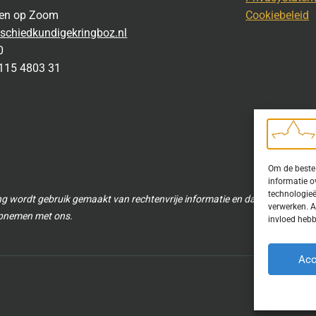
gen op Zoom
Cookiebeleid
schiedkundigekringboz.nl
0
115 4803 31
Om de beste 
informatie o
technologieë
ng wordt gebruik gemaakt van rechtenvrije informatie en data waarvoor to
verwerken. A
 opnemen met ons.
invloed hebb
Acc