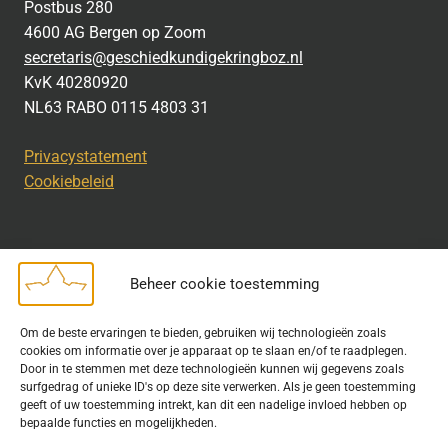
Postbus 280
4600 AG Bergen op Zoom
secretaris@geschiedkundigekringboz.nl
KvK 40280920
NL63 RABO 0115 4803 31
Privacystatement
Cookiebeleid
Beheer cookie toestemming
Disclaimer
Om de beste ervaringen te bieden, gebruiken wij technologieën zoals
Bij het uitdragen van de doelstelling van de Geschiedkundige
cookies om informatie over je apparaat op te slaan en/of te raadplegen.
Kring wordt gebruik gemaakt van rechtenvrije informatie en data
Door in te stemmen met deze technologieën kunnen wij gegevens zoals
surfgedrag of unieke ID's op deze site verwerken. Als je geen toestemming
waarvoor toestemming is verleend. Indien u op deze site een
geeft of uw toestemming intrekt, kan dit een nadelige invloed hebben op
publicatie van tekst of beeld aantreft die hier niet aan voldoet,
bepaalde functies en mogelijkheden.
kunt u contact opnemen met ons.