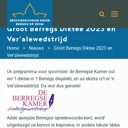
Doorgaan
naar
inhoud
Gròòt Berregs Diktee 2023 en
Ver’alewedstrijd
Home
Nieuws
Gròòt Berregs Diktee 2023 en
Ver’alewedstrijd
Un pregramma voor sjoviniste: de Berregse Kamer out
wir ’t diktee in ’t Berregs diejelekt, en as ekstra is’t er ’n
Ver’alewedstrijd. Da wor dus geniete!
Adde spesjale Berregse spreekwoorde kent, word’
uitgedaagd oe kennis te beproeve, in andere tekste ‘ebbe