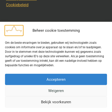
Cookiebeleid
Beheer cookie toestemming
Disclaimer
Om de beste ervaringen te bieden, gebruiken wij technologieën zoals
Bij het uitdragen van de doelstelling van de Geschiedkundige
cookies om informatie over je apparaat op te slaan en/of te raadplegen.
Kring wordt gebruik gemaakt van rechtenvrije informatie en data
Door in te stemmen met deze technologieën kunnen wij gegevens zoals
surfgedrag of unieke ID's op deze site verwerken. Als je geen toestemming
waarvoor toestemming is verleend. Indien u op deze site een
geeft of uw toestemming intrekt, kan dit een nadelige invloed hebben op
publicatie van tekst of beeld aantreft die hier niet aan voldoet,
bepaalde functies en mogelijkheden.
kunt u contact opnemen met ons.
Accepteren
Weigeren
© 2026 Geschiedkundigekring
Bekijk voorkeuren
Website door
Fastware