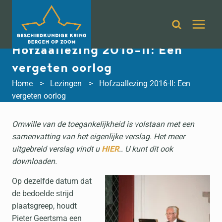
Doorgaan
naar
inhoud
Hofzaallezing 2016-II: Een
vergeten oorlog
Home
Lezingen
Hofzaallezing 2016-II: Een
vergeten oorlog
Omwille van de toegankelijkheid is volstaan met een
samenvatting van het eigenlijke verslag. Het meer
uitgebreid verslag vindt u
HIER
.. U kunt dit ook
downloaden.
Op dezelfde datum dat
de bedoelde strijd
plaatsgreep, houdt
Pieter Geertsma een