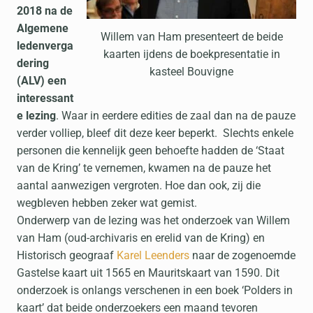
2018 na de
Algemene
Willem van Ham presenteert de beide
ledenverga
kaarten ijdens de boekpresentatie in
dering
kasteel Bouvigne
(ALV) een
interessant
e lezing
. Waar in eerdere edities de zaal dan na de pauze
verder volliep, bleef dit deze keer beperkt. Slechts enkele
personen die kennelijk geen behoefte hadden de ‘Staat
van de Kring’ te vernemen, kwamen na de pauze het
aantal aanwezigen vergroten. Hoe dan ook, zij die
wegbleven hebben zeker wat gemist.
Onderwerp van de lezing was het onderzoek van Willem
van Ham (oud-archivaris en erelid van de Kring) en
Historisch geograaf
Karel Leenders
naar de zogenoemde
Gastelse kaart uit 1565 en Mauritskaart van 1590. Dit
onderzoek is onlangs verschenen in een boek ‘Polders in
kaart’ dat beide onderzoekers een maand tevoren