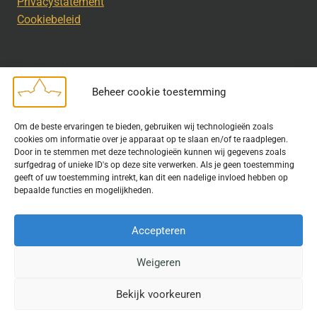
Privacystatement
Cookiebeleid
Beheer cookie toestemming
Disclaimer
Om de beste ervaringen te bieden, gebruiken wij technologieën zoals
Bij het uitdragen van de doelstelling van de Geschiedkundige
cookies om informatie over je apparaat op te slaan en/of te raadplegen.
Kring wordt gebruik gemaakt van rechtenvrije informatie en data
Door in te stemmen met deze technologieën kunnen wij gegevens zoals
surfgedrag of unieke ID's op deze site verwerken. Als je geen toestemming
waarvoor toestemming is verleend. Indien u op deze site een
geeft of uw toestemming intrekt, kan dit een nadelige invloed hebben op
publicatie van tekst of beeld aantreft die hier niet aan voldoet,
bepaalde functies en mogelijkheden.
kunt u contact opnemen met ons.
Accepteren
Weigeren
© 2026 Geschiedkundigekring
Bekijk voorkeuren
Website door
Fastware