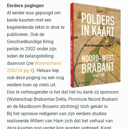
Eerdere pogingen
Al eerder was gepoogd om
beide kaarten met een
begeleidende tekst in druk te
publiceren. Ook de
Geschiedkundige Kring
peilde in 2002 onder zijn
leden de belangstelling
daarvoor (zie
Waterschans
2002-IV pg 4
). Helaas liep
ook deze poging na een nog
eerdere toen op niets uit.
Des te verheugender is het dat het nu dank zij sponsors
(Waterschap Brabantse Delta, Provincie Noord Brabant
en de Mastboom Brosens stichting) tóch gelukt is.
Bij het opnieuw redigeren van zijn eerdere studies
realiseerde Willem van Ham zich dat het verhaal van
deze kaarten nog verder kon worden verbreed. Karel