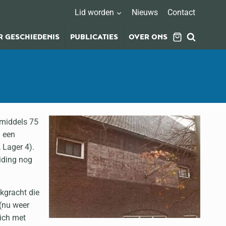
Lid worden
Nieuws
Contact
 GESCHIEDENIS
PUBLICATIES
OVER ONS
nmiddels 75
m een
 Lager 4).
iding nog
nkgracht die
(nu weer
ich met