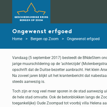
Doorgaan
naar
inhoud
Ongewenst erfgoed
Home
Bergen op Zoom
Ongewenst erfgoed
Vandaag (5 september 2017) besteedt de BNdeStem onde
jarige muurschildering op de ‘achterzijde’ (Molenbergstr
opschrift dat de Duitse bezetter aanbracht. Het klein Ars
Na zoveel jaren blijkt uit het krantenbericht dat nabe
steeds aanwezig is.
Toch zijn er nog veel meer sporen in de stad aanwezig ui
de hele stad omvatte. Ook de betonblokken langs de Zoo
toegankelijke) Oude Zoompad tot voorbij villa Helena a