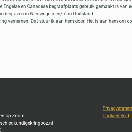
e Engelse en Canadese begraafplaats gebruik gemaakt is van een
 herbegraven in Nieuwegein en/of in Duitsland.
elling vernemen. Dat stuur ik aan hem door. Het is aan hem om c
Privacystate
gen op Zoom
Cookiebeleid
schiedkundigekringboz.nl
0