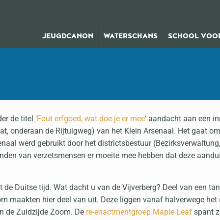
JEUGDCANON
WATERSCHANS
SCHOOL VOOR
r de titel
‘Fout erfgoed, wat doe je er mee
‘ aandacht aan een i
aat, onderaan de Rijtuigweg) van het Klein Arsenaal. Het gaat o
enaal werd gebruikt door het districtsbestuur (Bezirksverwaltung,
staanden van verzetsmensen er moeite mee hebben dat deze aandu
t de Duitse tijd. Wat dacht u van de Vijverberg? Deel van een ta
m maakten hier deel van uit. Deze liggen vanaf halverwege het 
an de Zuidzijde Zoom. De
re-enactmentgroep Maple Leaf
spant z