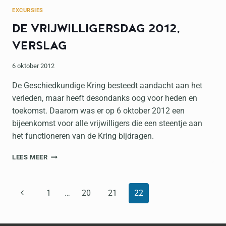
EXCURSIES
DE VRIJWILLIGERSDAG 2012,
VERSLAG
6 oktober 2012
De Geschiedkundige Kring besteedt aandacht aan het
verleden, maar heeft desondanks oog voor heden en
toekomst. Daarom was er op 6 oktober 2012 een
bijeenkomst voor alle vrijwilligers die een steentje aan
het functioneren van de Kring bijdragen.
DE
LEES MEER
VRIJWILLIGERSDAG
2012,
VERSLAG
PAGINANAVIGATIE
Vorige
1
…
20
21
22
pagina