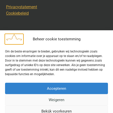
Privacystatement
Cookiebeleid
Beheer cookie toestemming
Disclaimer
Om de beste ervaringen te bieden, gebruiken wij technologieën zoals
Bij het uitdragen van de doelstelling van de Geschiedkundige
cookies om informatie over je apparaat op te slaan en/of te raadplegen.
Kring wordt gebruik gemaakt van rechtenvrije informatie en data
Door in te stemmen met deze technologieën kunnen wij gegevens zoals
surfgedrag of unieke ID's op deze site verwerken. Als je geen toestemming
waarvoor toestemming is verleend. Indien u op deze site een
geeft of uw toestemming intrekt, kan dit een nadelige invloed hebben op
publicatie van tekst of beeld aantreft die hier niet aan voldoet,
bepaalde functies en mogelijkheden.
kunt u contact opnemen met ons.
Accepteren
Weigeren
© 2026 Geschiedkundigekring
Bekijk voorkeuren