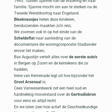
1945. Tussen Sjannie van de Watering en haar
familie. Sjannie mocht om aan te sterken na de
Tweede Wereldoorlog naar Engeland.
Bleekneusjes
heten deze kinderen,
tienduizenden maakten zo’n reis;
We zoomen ook in op het einde van de
Scheldeflat
naar aanleiding van de
documentaire die woningcorporatie Stadlander
erover liet maken;
Bas Augustijn vertelt alles over
de eerste auto’s
in Bergen op Zoom en de kentekens die ze
hadden;
Irene van Kemenade legt uit hoe bijzonder het
Groot Arsenaal
is;
Cees Vanwesenbeeck zet een heel oud en
hardnekkig misverstand over de
Gertrudisbron
voor eens en altijd recht.
En we laten zien hoe actief de Geschiedkundige