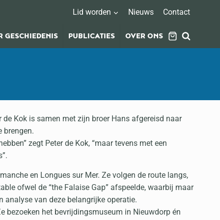
Lid worden
Nieuws
Contact
 GESCHIEDENIS
PUBLICATIES
OVER ONS
er de Kok is samen met zijn broer Hans afgereisd naar
e brengen.
 hebben” zegt Peter de Kok, “maar tevens met een
s”.
romanche en Longues sur Mer. Ze volgen de route langs,
ctable ofwel de “the Falaise Gap” afspeelde, waarbij maar
n analyse van deze belangrijke operatie.
. Ze bezoeken het bevrijdingsmuseum in Nieuwdorp én