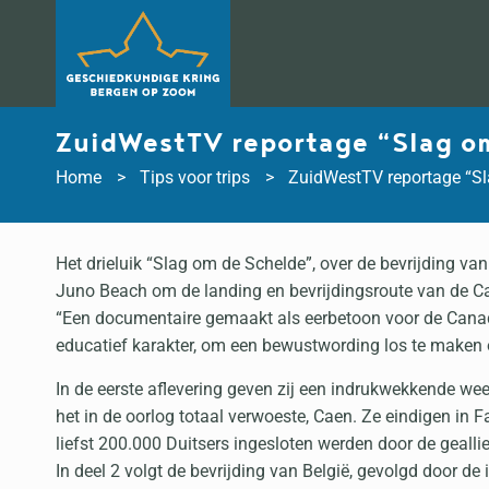
Doorgaan
naar
inhoud
ZuidWestTV reportage “Slag o
Home
Tips voor trips
ZuidWestTV reportage “Sl
Het drieluik “Slag om de Schelde”, over de bevrijding va
Juno Beach om de landing en bevrijdingsroute van de Can
“Een documentaire gemaakt als eerbetoon voor de Canades
educatief karakter, om een bewustwording los te maken on
In de eerste aflevering geven zij een indrukwekkende w
het in de oorlog totaal verwoeste, Caen. Ze eindigen in F
liefst 200.000 Duitsers ingesloten werden door de gealli
In deel 2 volgt de bevrijding van België, gevolgd door