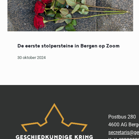
De eerste stolpersteine in Bergen op Zoom
30 oktober 2024
Postbus 280
4600 AG Ber
secretaris@ge