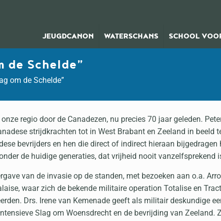
JEUGDCANON
WATERSCHANS
SCHOOL VOOR
m de Schelde”
ag om de Schelde”
n onze regio door de Canadezen, nu precies 70 jaar geleden. Pet
adese strijdkrachten tot in West Brabant en Zeeland in beeld t
e bevrijders en hen die direct of indirect hieraan bijgedragen
der de huidige generaties, dat vrijheid nooit vanzelfsprekend i
eergave van de invasie op de standen, met bezoeken aan o.a. Ar
alaise, waar zich de bekende militaire operation Totalise en Tra
eerden. Drs. Irene van Kemenade geeft als militair deskundige ee
 de intensieve Slag om Woensdrecht en de bevrijding van Zeeland