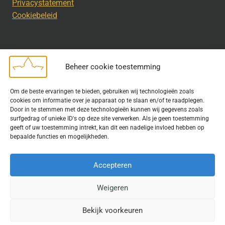
Privacystatement
Cookiebeleid
Beheer cookie toestemming
Disclaimer
Om de beste ervaringen te bieden, gebruiken wij technologieën zoals
Bij het uitdragen van de doelstelling van de Geschiedkundige
cookies om informatie over je apparaat op te slaan en/of te raadplegen.
Kring wordt gebruik gemaakt van rechtenvrije informatie en data
Door in te stemmen met deze technologieën kunnen wij gegevens zoals
surfgedrag of unieke ID's op deze site verwerken. Als je geen toestemming
waarvoor toestemming is verleend. Indien u op deze site een
geeft of uw toestemming intrekt, kan dit een nadelige invloed hebben op
publicatie van tekst of beeld aantreft die hier niet aan voldoet,
bepaalde functies en mogelijkheden.
kunt u contact opnemen met ons.
Accepteren
Weigeren
© 2026 Geschiedkundigekring
Bekijk voorkeuren
Website door
Fastware