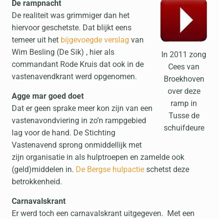
De rampnacht
De realiteit was grimmiger dan het
hiervoor geschetste. Dat blijkt eens
temeer uit het
bijgevoegde verslag
van
Wim Besling (De Sik) , hier als
In 2011 zong
commandant Rode Kruis dat ook in de
Cees van
vastenavendkrant werd opgenomen.
Broekhoven
over deze
Agge mar goed doet
ramp in
Dat er geen sprake meer kon zijn van een
Tusse de
vastenavondviering in zo’n rampgebied
schuifdeure
lag voor de hand. De Stichting
Vastenavend sprong onmiddellijk met
zijn organisatie in als hulptroepen en zamelde ook
(geld)middelen in.
De Bergse hulpactie
schetst deze
betrokkenheid.
Carnavalskrant
Er werd toch een carnavalskrant uitgegeven. Met een