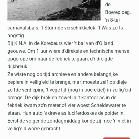
de
Boereploeg,
‘n 8-tal
carnavalsbals. ’t Sturmde verschrikkeluk. ’t Was zelfs
angstig.
Bij K.N.A. in de Korebeurs wier ’t bal van d’Olland
ge’ouwe. Om 1 uur wiere d’direksie en technische mense
opgerope om naar de febriek te gaan, d’r dreigde
dijkbreuk.
Ze wiste nog op tijd archieve en andere belangrijke
pepiere in veilig’eid te brenge, mar, moeste zelf op dieje
zelfde verdieping ’t vege lijf (nog in boerekiel) in veilig’eid
brenge. De dijk brak en zowel in ’t kantoor as in de
febriek kwam zo’n meter of vier woest Scheldewater te
staan. Hun auto ’s dreve as luciferdoskes de polder in.
Eerst de volgende zondagmiddag konde zij mee ’n vlet in
veilig’eid worre gebracht.