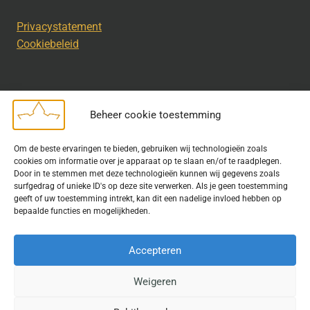
Privacystatement
Cookiebeleid
Beheer cookie toestemming
Disclaimer
Om de beste ervaringen te bieden, gebruiken wij technologieën zoals
Bij het uitdragen van de doelstelling van de Geschiedkundige
cookies om informatie over je apparaat op te slaan en/of te raadplegen.
Kring wordt gebruik gemaakt van rechtenvrije informatie en data
Door in te stemmen met deze technologieën kunnen wij gegevens zoals
surfgedrag of unieke ID's op deze site verwerken. Als je geen toestemming
waarvoor toestemming is verleend. Indien u op deze site een
geeft of uw toestemming intrekt, kan dit een nadelige invloed hebben op
publicatie van tekst of beeld aantreft die hier niet aan voldoet,
bepaalde functies en mogelijkheden.
kunt u contact opnemen met ons.
Accepteren
Weigeren
© 2026 Geschiedkundigekring