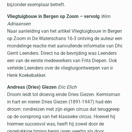
bijzonder exemplaar betreft.
Vliegtuigbouw in Bergen op Zoom – vervolg
Wim
Adriaansen
Naar aanleiding van het artikel Vliegtuigbouw in Bergen
op Zoom in De Waterschans 16-3 ontving de auteur een
mondelinge reactie met aanvullende informatie van Dhr.
Gerrit Leenders. Direct na de bevrijding was Leenders
een van de eerste medewerkers van Frits Diepen. Ook
vertelde Leenders over de vliegtuigontwerpen van ir.
Henk Koekebakker.
Andreas (Dries) Giezen
Eric Elich
Droom leidt tot droevig einde Dries Giezen. Kermisman
in hart en nieren Dries Giezen (1891-1947) had één
droom: rondreizen met zijn eigen circus dat teruggreep
op de oorsprong van het klassieke circus. Hoewel hij
hiermee succesvol was, heeft hij zowel door de
ongelukkige timing begin jaren veertig als door