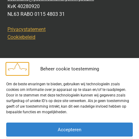
KvK 40280920
NL63 RABO 0115 4803 31
Privacystatement
Cookiebeleid
Beheer cookie toestemming
Disclaimer
Om de beste ervaringen te bieden, gebruiken wij technologieën zoals
Bij het uitdragen van de doelstelling van de Geschiedkundige
cookies om informatie over je apparaat op te slaan en/of te raadplegen.
Kring wordt gebruik gemaakt van rechtenvrije informatie en data
Door in te stemmen met deze technologieën kunnen wij gegevens zoals
surfgedrag of unieke ID's op deze site verwerken. Als je geen toestemming
waarvoor toestemming is verleend. Indien u op deze site een
geeft of uw toestemming intrekt, kan dit een nadelige invloed hebben op
publicatie van tekst of beeld aantreft die hier niet aan voldoet,
bepaalde functies en mogelijkheden.
kunt u contact opnemen met ons.
Accepteren