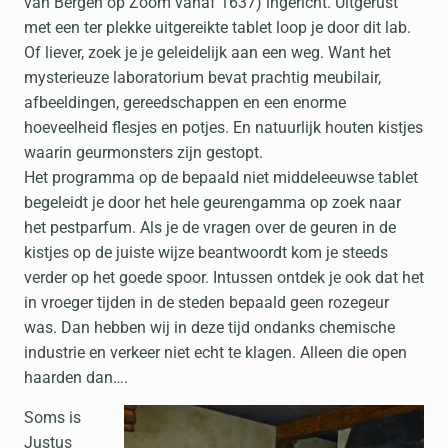
van Bergen op Zoom vanaf 1637) ingericht. Uitgerust
met een ter plekke uitgereikte tablet loop je door dit lab.
Of liever, zoek je je geleidelijk aan een weg. Want het
mysterieuze laboratorium bevat prachtig meubilair,
afbeeldingen, gereedschappen en een enorme
hoeveelheid flesjes en potjes. En natuurlijk houten kistjes
waarin geurmonsters zijn gestopt.
Het programma op de bepaald niet middeleeuwse tablet
begeleidt je door het hele geurengamma op zoek naar
het pestparfum. Als je de vragen over de geuren in de
kistjes op de juiste wijze beantwoordt kom je steeds
verder op het goede spoor. Intussen ontdek je ook dat het
in vroeger tijden in de steden bepaald geen rozegeur
was. Dan hebben wij in deze tijd ondanks chemische
industrie en verkeer niet echt te klagen. Alleen die open
haarden dan….
Soms is
Justus