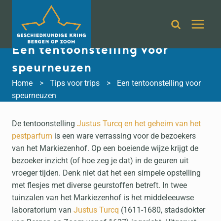
Doorgaan
naar
inhoud
Een tentoonstelling voor
speurneuzen
Home
Tips voor trips
Een tentoonstelling voor
speurneuzen
De tentoonstelling
Justus Turcq en het geheim van het
pestparfum
is een ware verrassing voor de bezoekers
van het Markiezenhof. Op een boeiende wijze krijgt de
bezoeker inzicht (of hoe zeg je dat) in de geuren uit
vroeger tijden. Denk niet dat het een simpele opstelling
met flesjes met diverse geurstoffen betreft. In twee
tuinzalen van het Markiezenhof is het middeleeuwse
laboratorium van
Justus Turcq
(1611-1680, stadsdokter