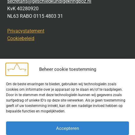
secretaris@geschiedkundigekringboz.nl
KvK 40280920
NL63 RABO 0115 4803 31
Privacystatement
Cookiebeleid
Beheer cookie toestemming
Disclaimer
Om de beste ervaringen te bieden, gebruiken wij technologieën zoals
Bij het uitdragen van de doelstelling van de Geschiedkundige
cookies om informatie over je apparaat op te slaan en/of te raadplegen.
Kring wordt gebruik gemaakt van rechtenvrije informatie en data
Door in te stemmen met deze technologieën kunnen wij gegevens zoals
surfgedrag of unieke ID's op deze site verwerken. Als je geen toestemming
waarvoor toestemming is verleend. Indien u op deze site een
geeft of uw toestemming intrekt, kan dit een nadelige invloed hebben op
publicatie van tekst of beeld aantreft die hier niet aan voldoet,
bepaalde functies en mogelijkheden.
kunt u contact opnemen met ons.
Accepteren