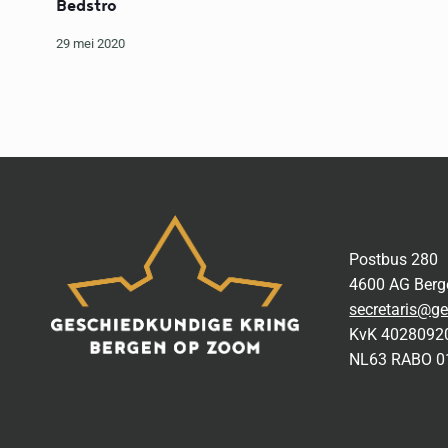
Bedstro
29 mei 2020
Postbus 280
4600 AG Ber
secretaris@ge
KvK 4028092
NL63 RABO 0