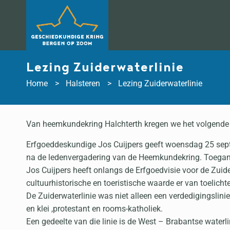
Doorgaan
naar
inhoud
Lezing Zuiderwaterlinie
Home
Halsteren
Lezing Zuiderwaterlinie
Van heemkundekring Halchterth kregen we het volgende 
Erfgoeddeskundige Jos Cuijpers geeft woensdag 25 septe
na de ledenvergadering van de Heemkundekring. Toegang
Jos Cuijpers heeft onlangs de Erfgoedvisie voor de Zuider
cultuurhistorische en toeristische waarde er van toelicht
De Zuiderwaterlinie was niet alleen een verdedigingslini
en klei ,protestant en rooms-katholiek.
Een gedeelte van die linie is de West – Brabantse water