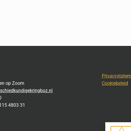
Privacystate
gen op Zoom
Cookiebeleid
schiedkundigekringboz.nl
0
115 4803 31