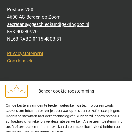
Postbus 280
4600 AG Bergen op Zoom
secretaris@geschiedkundigekringboz.nl
KvK 40280920
NL63 RABO 0115 4803 31
Privacystatement
Cookiebeleid
Beheer cookie toestemming
Disclaimer
Om de beste ervaringen te bieden, gebruiken wij technologieën zoals
Bij het uitdragen van de doelstelling van de Geschiedkundige
cookies om informatie over je apparaat op te slaan en/of te raadplegen.
Kring wordt gebruik gemaakt van rechtenvrije informatie en data
Door in te stemmen met deze technologieën kunnen wij gegevens zoals
surfgedrag of unieke ID's op deze site verwerken. Als je geen toestemming
waarvoor toestemming is verleend. Indien u op deze site een
geeft of uw toestemming intrekt, kan dit een nadelige invloed hebben op
publicatie van tekst of beeld aantreft die hier niet aan voldoet,