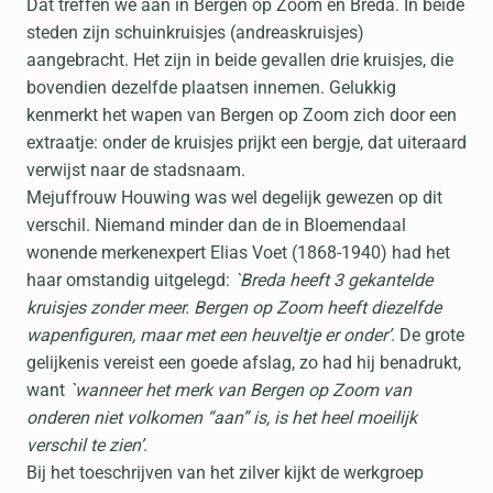
Dat treffen we aan in Bergen op Zoom en Breda. In beide
steden zijn schuinkruisjes (andreaskruisjes)
aangebracht. Het zijn in beide gevallen drie kruisjes, die
bovendien dezelfde plaatsen innemen. Gelukkig
kenmerkt het wapen van Bergen op Zoom zich door een
extraatje: onder de kruisjes prijkt een bergje, dat uiteraard
verwijst naar de stadsnaam.
Mejuffrouw Houwing was wel degelijk gewezen op dit
verschil. Niemand minder dan de in Bloemendaal
wonende merkenexpert Elias Voet (1868-1940) had het
haar omstandig uitgelegd:
`Breda heeft 3 gekantelde
kruisjes zonder meer. Bergen op Zoom heeft diezelfde
wapenfiguren, maar met een heuveltje er onder’
. De grote
gelijkenis vereist een goede afslag, zo had hij benadrukt,
want
`wanneer het merk van Bergen op Zoom van
onderen niet volkomen “aan” is, is het heel moeilijk
verschil te zien’
.
Bij het toeschrijven van het zilver kijkt de werkgroep