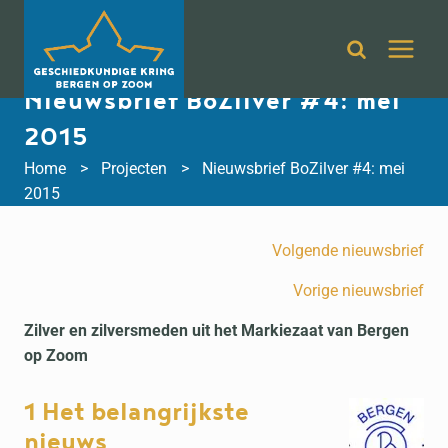
Doorgaan
naar
inhoud
Nieuwsbrief BoZilver #4: mei
2015
Home
Projecten
Nieuwsbrief BoZilver #4: mei
2015
Volgende nieuwsbrief
Vorige nieuwsbrief
Zilver en zilversmeden uit het Markiezaat van Bergen
op Zoom
1 Het belangrijkste
nieuws