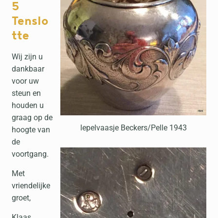
5
Tenslo
tte
Wij zijn u
dankbaar
voor uw
steun en
houden u
graag op de
lepelvaasje Beckers/Pelle 1943
hoogte van
de
voortgang.
Met
vriendelijke
groet,
Klaas