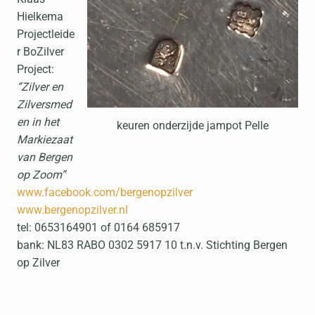
Hielkema
Projectleide
r BoZilver
Project:
“Zilver en
Zilversmed
en in het
keuren onderzijde jampot Pelle
Markiezaat
van Bergen
op Zoom”
www.facebook.com/bergenopzilver
www.bergenopzilver.nl
tel: 0653164901 of 0164 685917
bank: NL83 RABO 0302 5917 10 t.n.v. Stichting Bergen
op Zilver