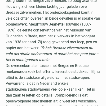
bezighoudt met Bergse zilvermerken, zo boog Jeanette
Houwing zich een kleine tachtig jaar geleden over
Bredase zilvermerken. Het onderzoeksgebied komt in
vele opzichten overeen; in beide gevallen is er sprake van
pionierswerk. Mejuffrouw Jeanette Houwing (1887-
1976), de eerste conservatrice van het Museum van
Oudheden in Breda, nam het zilverwerk in het voorjaar
van 1938 ter hand. Zij toog gewapend met loep, pen en
papier aan het werk:
`Ik heb Bredase zilvermerken nu
echt als studie ondernomen, al duurt het een paar jaar –
het is onontgonnen terrein’
.
De overeenkomsten tussen het Bergse en Bredase
merkenonderzoek betreffen allereerst de stadskeur. Bijna
altijd is de stadskeur afgeleid van het stadswapen.
Verwarrend is dat in Nederland enkele
stadskeuren/stadswapens veel op elkaar lijken. Het is
dan zaak te letten op details. Complicerend is dat
opeenvolgende stadskeuren altijd weer iets verschillen.