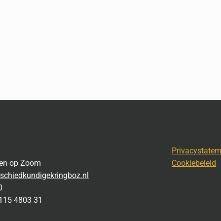
Privacystate
gen op Zoom
Cookiebeleid
schiedkundigekringboz.nl
0
115 4803 31