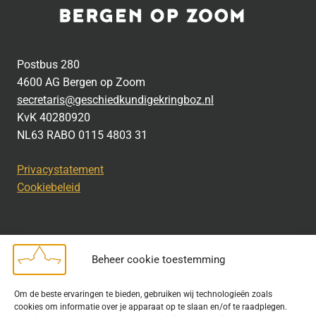
Postbus 280
4600 AG Bergen op Zoom
secretaris@geschiedkundigekringboz.nl
KvK 40280920
NL63 RABO 0115 4803 31
Privacystatement
Cookiebeleid
Beheer cookie toestemming
Disclaimer
Om de beste ervaringen te bieden, gebruiken wij technologieën zoals
Bij het uitdragen van de doelstelling van de Geschiedkundige
cookies om informatie over je apparaat op te slaan en/of te raadplegen.