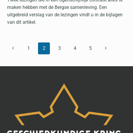
maken hebben met de Bergse samenleving. Een
uitgebreid verslag van de lezingen vindt u in de bijlagen
van dit artikel.
PAGINANAVIGATIE
Vorige
Volgende
1
2
3
4
5
pagina
pagina