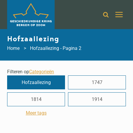
Doorgaan
naar
inhoud
Hofzaallezing
Home
Hofzaallezing
- Pagina 2
Filteren op
Categorieën
Hofzaallezing
1747
1814
1914
Meer tags