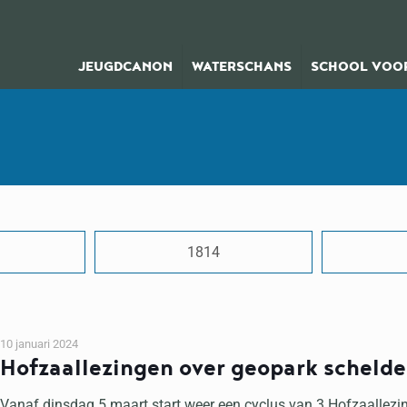
JEUGDCANON
WATERSCHANS
SCHOOL VOOR
1814
10 januari 2024
Hofzaallezingen over geopark schelde
Vanaf dinsdag 5 maart start weer een cyclus van 3 Hofzaallezing