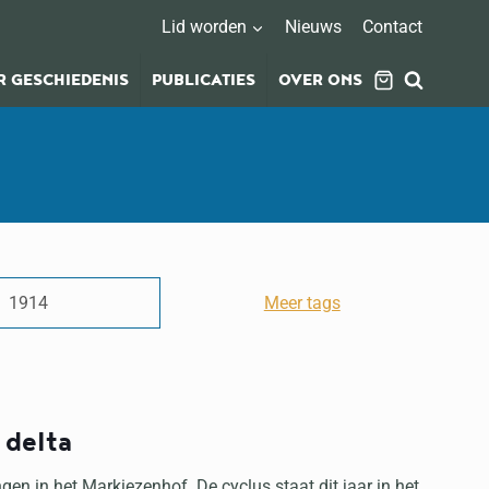
Lid worden
Nieuws
Contact
 GESCHIEDENIS
PUBLICATIES
OVER ONS
1914
Meer tags
 delta
en in het Markiezenhof. De cyclus staat dit jaar in het