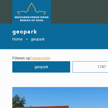
Doorgaan
naar
inhoud
geopark
Home
geopark
Filteren op
Categorieën
geopark
1747