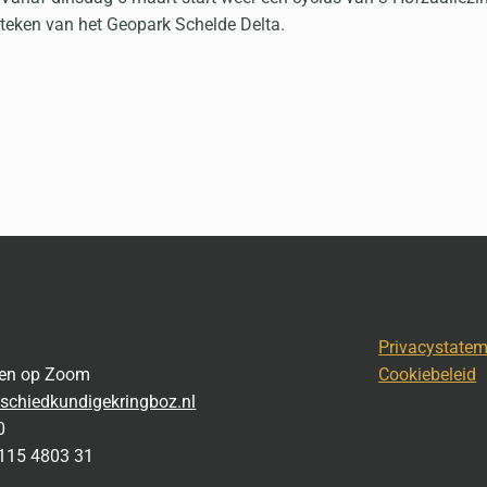
teken van het Geopark Schelde Delta.
Privacystate
gen op Zoom
Cookiebeleid
schiedkundigekringboz.nl
0
115 4803 31