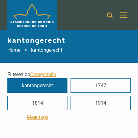
Doorgaan
naar
inhoud
kantongerecht
Home
kantongerecht
Filteren op
Categorieën
kantongerecht
1747
1814
1914
Meer tags