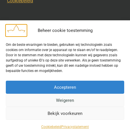
Cookiebeleid
Beheer cookie toestemming
Disclaimer
Om de beste ervaringen te bieden, gebruiken wij technologieën zoals
Bij het uitdragen van de doelstelling van de Geschiedkundige
cookies om informatie over je apparaat op te slaan en/of te raadplegen.
Kring wordt gebruik gemaakt van rechtenvrije informatie en data
Door in te stemmen met deze technologieën kunnen wij gegevens zoals
surfgedrag of unieke ID's op deze site verwerken. Als je geen toestemming
waarvoor toestemming is verleend. Indien u op deze site een
geeft of uw toestemming intrekt, kan dit een nadelige invloed hebben op
publicatie van tekst of beeld aantreft die hier niet aan voldoet,
bepaalde functies en mogelijkheden.
kunt u contact opnemen met ons.
Accepteren
Weigeren
© 2026 Geschiedkundigekring
Bekijk voorkeuren
Website door
Fastware
Cookiebeleid
Privacystatement