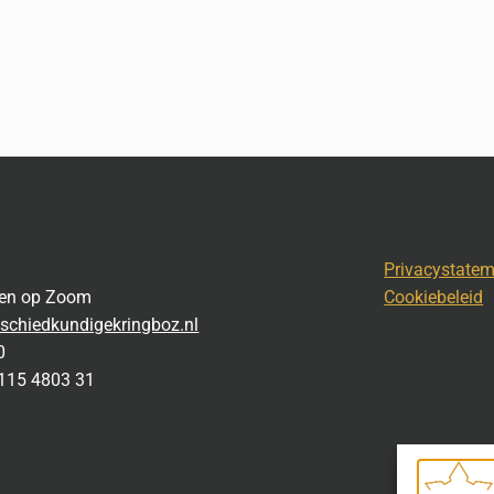
Privacystate
gen op Zoom
Cookiebeleid
schiedkundigekringboz.nl
0
115 4803 31