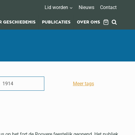
Lid worden
Nieuws
Contact
 GESCHIEDENIS
PUBLICATIES
OVER ONS
1914
Meer tags
 op het fort de Roovere feestelijk geopend. Het publiek