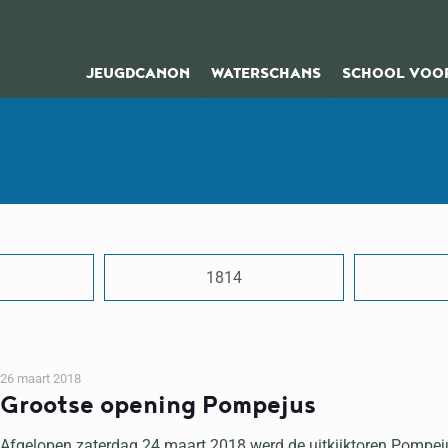
JEUGDCANON
WATERSCHANS
SCHOOL VOOR
1814
26 maart 2018
Grootse opening Pompejus
Afgelopen zaterdag 24 maart 2018 werd de uitkijktoren Pompejus