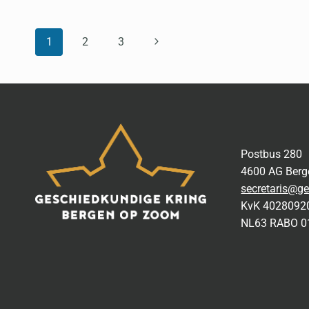
PAGINANAVIGATIE
Volgende
1
2
3
pagina
Postbus 280
4600 AG Ber
secretaris@ge
KvK 4028092
NL63 RABO 0