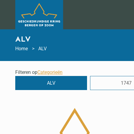
Doorgaan
naar
inhoud
ALV
Home
ALV
Filteren op
Categorieën
ALV
1747