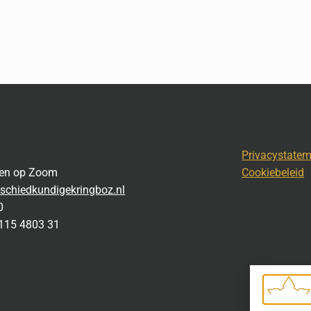
Privacystate
gen op Zoom
Cookiebeleid
schiedkundigekringboz.nl
0
115 4803 31