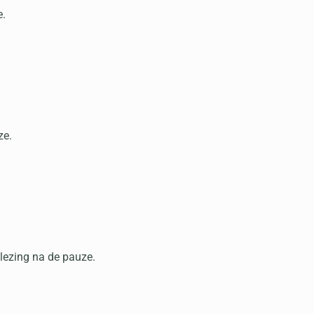
e.
ze.
lezing na de pauze.