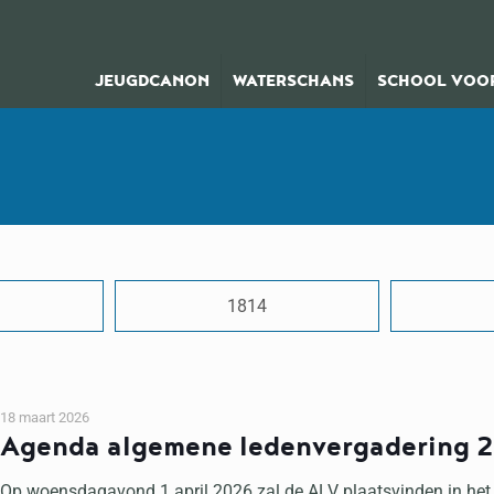
JEUGDCANON
WATERSCHANS
SCHOOL VOOR
1814
18 maart 2026
Agenda algemene ledenvergadering 
Op woensdagavond 1 april 2026 zal de ALV plaatsvinden in het 