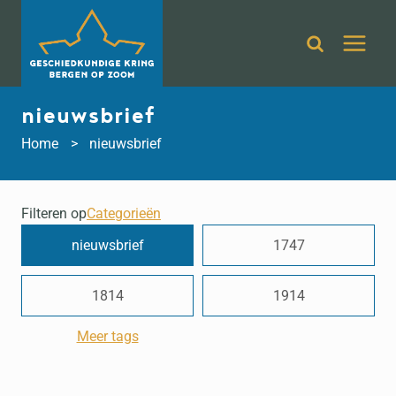
Doorgaan
naar
inhoud
nieuwsbrief
Home
nieuwsbrief
Filteren op
Categorieën
nieuwsbrief
1747
1814
1914
Meer tags