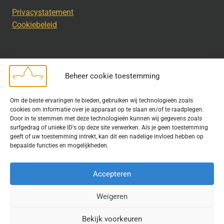
Privacystatement
Cookiebeleid
Beheer cookie toestemming
Disclaimer
Om de beste ervaringen te bieden, gebruiken wij technologieën zoals
Bij het uitdragen van de doelstelling van de Geschiedkundige
cookies om informatie over je apparaat op te slaan en/of te raadplegen.
Kring wordt gebruik gemaakt van rechtenvrije informatie en data
Door in te stemmen met deze technologieën kunnen wij gegevens zoals
surfgedrag of unieke ID's op deze site verwerken. Als je geen toestemming
waarvoor toestemming is verleend. Indien u op deze site een
geeft of uw toestemming intrekt, kan dit een nadelige invloed hebben op
publicatie van tekst of beeld aantreft die hier niet aan voldoet,
bepaalde functies en mogelijkheden.
kunt u contact opnemen met ons.
Accepteren
Weigeren
© 2026 Geschiedkundigekring
Bekijk voorkeuren