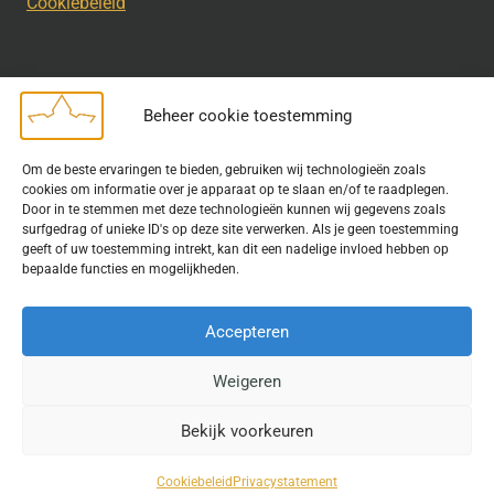
Cookiebeleid
Beheer cookie toestemming
Disclaimer
Om de beste ervaringen te bieden, gebruiken wij technologieën zoals
Bij het uitdragen van de doelstelling van de Geschiedkundige
cookies om informatie over je apparaat op te slaan en/of te raadplegen.
Kring wordt gebruik gemaakt van rechtenvrije informatie en data
Door in te stemmen met deze technologieën kunnen wij gegevens zoals
surfgedrag of unieke ID's op deze site verwerken. Als je geen toestemming
waarvoor toestemming is verleend. Indien u op deze site een
geeft of uw toestemming intrekt, kan dit een nadelige invloed hebben op
publicatie van tekst of beeld aantreft die hier niet aan voldoet,
bepaalde functies en mogelijkheden.
kunt u contact opnemen met ons.
Accepteren
Weigeren
© 2026 Geschiedkundigekring
Bekijk voorkeuren
Website door
Fastware
Cookiebeleid
Privacystatement