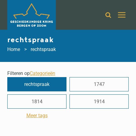
Doorgaan
naar
inhoud
rechtspraak
Home
rechtspraak
Filteren op
Categorieën
rechtspraak
1747
1814
1914
Meer tags