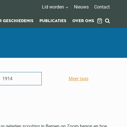
Lid worden
Nieuws
Contact
 GESCHIEDENIS
PUBLICATIES
OVER ONS
1914
Meer tags
jaar geleden scouting in Bergen op Zoom begon en hoe