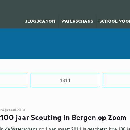
JEUGDCANON
WATERSCHANS
SCHOOL VOOR
1814
24 januari 2013
100 jaar Scouting in Bergen op Zoom
In de Waterschans no 1 van maart 2011 is geschetst, hoe 100 