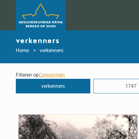
Doorgaan
naar
inhoud
verkenners
Home
verkenners
Filteren op
Categorieën
verkenners
1747