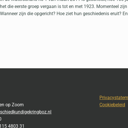
het die eerste groep vergaan is tot en met 1923. Momenteel zij
Wanneer zijn die opgericht? Hoe ziet hun geschiedenis eruit? E
Privacystate
gen op Zoom
Cookiebeleid
schiedkundigekringboz.nl
0
115 4803 31