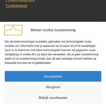
Cookiebeleid
Beheer cookie toestemming
Disclaimer
Om de beste ervaringen te bieden, gebruiken wij technologieën zoals
Bij het uitdragen van de doelstelling van de Geschiedkundige
cookies om informatie over je apparaat op te slaan en/of te raadplegen.
Kring wordt gebruik gemaakt van rechtenvrije informatie en data
Door in te stemmen met deze technologieën kunnen wij gegevens zoals
surfgedrag of unieke ID's op deze site verwerken. Als je geen toestemming
waarvoor toestemming is verleend. Indien u op deze site een
geeft of uw toestemming intrekt, kan dit een nadelige invloed hebben op
publicatie van tekst of beeld aantreft die hier niet aan voldoet,
bepaalde functies en mogelijkheden.
kunt u contact opnemen met ons.
Accepteren
Weigeren
© 2026 Geschiedkundigekring
Bekijk voorkeuren
Website door
Fastware