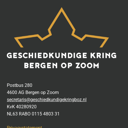
Postbus 280
4600 AG Bergen op Zoom
secretaris@geschiedkundigekringboz.nl
KvK 40280920
NL63 RABO 0115 4803 31
Privacystatement