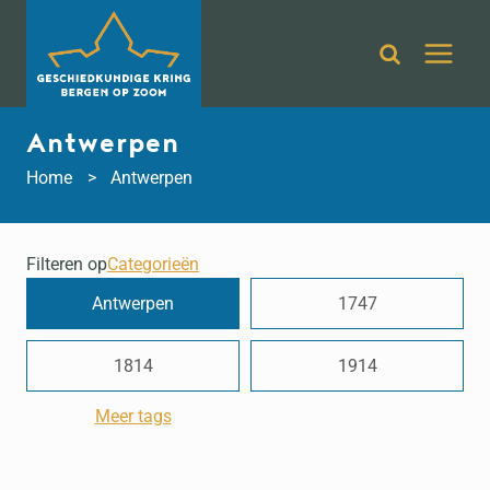
Doorgaan
naar
inhoud
Antwerpen
Home
Antwerpen
Filteren op
Categorieën
Antwerpen
1747
1814
1914
Meer tags