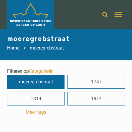
Doorgaan
naar
inhoud
moeregrebstraat
Home
moeregrebstraat
Filteren op
Categorieën
moeregrebstraat
1747
1814
1914
Meer tags