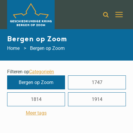
Doorgaan
naar
inhoud
Bergen op Zoom
Home
Bergen op Zoom
Filteren op
Categorieën
Bergen op Zoom
1747
1814
1914
Meer tags