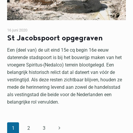
16 juni 2020
St Jacobspoort opgegraven
Een (deel van) de uit eind 15e cq begin 16e eeuw
daterende stadspoort is bij het bouwrijp maken van het
vroegere Spiritus-(Nedalco) terrein blootgelegd. Een
belangrijk historisch relict dat al dateert van vóór de
vestingtijd. Als deze resten zichtbaar blijven, houden ze
mede de herinnering levend aan zowel de handelsstad
als vestingstad die beide voor de Nederlanden een
belangrijke rol vervulden.
PAGINANAVIGATIE
Volgende
1
2
3