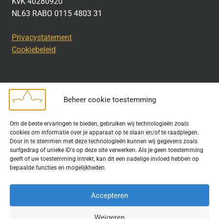
KvK 40280920
NL63 RABO 0115 4803 31
Privacystatement
Cookiebeleid
Beheer cookie toestemming
Disclaimer
Om de beste ervaringen te bieden, gebruiken wij technologieën zoals
Bij het uitdragen van de doelstelling van de Geschiedkundige
cookies om informatie over je apparaat op te slaan en/of te raadplegen.
Kring wordt gebruik gemaakt van rechtenvrije informatie en data
Door in te stemmen met deze technologieën kunnen wij gegevens zoals
surfgedrag of unieke ID's op deze site verwerken. Als je geen toestemming
waarvoor toestemming is verleend. Indien u op deze site een
geeft of uw toestemming intrekt, kan dit een nadelige invloed hebben op
publicatie van tekst of beeld aantreft die hier niet aan voldoet,
bepaalde functies en mogelijkheden.
kunt u contact opnemen met ons.
Accepteren
Weigeren