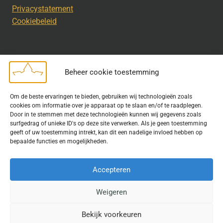
Privacystatement
Cookiebeleid
Beheer cookie toestemming
Disclaimer
Om de beste ervaringen te bieden, gebruiken wij technologieën zoals
Bij het uitdragen van de doelstelling van de Geschiedkundige
cookies om informatie over je apparaat op te slaan en/of te raadplegen.
Kring wordt gebruik gemaakt van rechtenvrije informatie en data
Door in te stemmen met deze technologieën kunnen wij gegevens zoals
surfgedrag of unieke ID's op deze site verwerken. Als je geen toestemming
waarvoor toestemming is verleend. Indien u op deze site een
geeft of uw toestemming intrekt, kan dit een nadelige invloed hebben op
publicatie van tekst of beeld aantreft die hier niet aan voldoet,
bepaalde functies en mogelijkheden.
kunt u contact opnemen met ons.
Accepteren
Weigeren
© 2026 Geschiedkundigekring
Bekijk voorkeuren