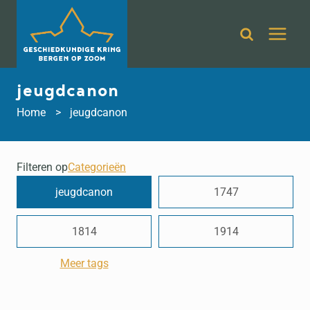
Doorgaan
naar
inhoud
jeugdcanon
Home
jeugdcanon
Filteren op
Categorieën
jeugdcanon
1747
1814
1914
Meer tags